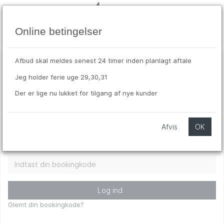
Online betingelser
Afbud skal meldes senest 24 timer inden planlagt aftale
aug
Jeg holder ferie uge 29,30,31
Velkommen til tidsbestilling
9
Der er lige nu lukket for tilgang af nye kunder
søn
Indtast mobiltelefonnr.
*
Afvis
OK
Indtast din bookingkode
*
Log ind
Glemt din bookingkode?